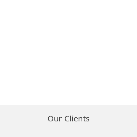
Kevin Smith
Developer
Katerina Smith
Designer
Our Clients