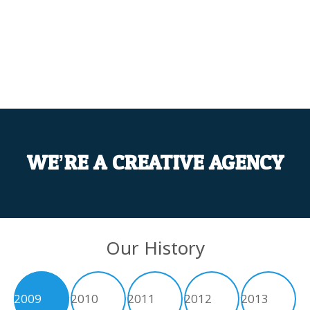
Tierheim Verden
04230 / 942020
info@tierheim-verden.de
WE’RE A CREATIVE AGENCY
Our History
2009
2010
2011
2012
2013