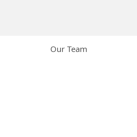
573
Pizzas ordered
Our Team
Michael Doe
CEO
Lorem ipsum dolor sit amet, consectetur adipiscing elit.
Morbi sagittis, sem quis lacinia faucibus, orci ipsum
gravida tortor.