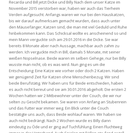
Recarda und Bill jetzt Dicke und Billy Nach dem unser Katze im
November 2015 verstorben war, haben wir auch das Tierheim
Verden aufgesucht. Anfangs waren wir nur bei den Hauskatzen,
bis wir darauf aufmerksam gemacht wurden, dass auch unter
den Mäusefänger, Katzen sind, die man mit viel Geduld und Ruhe
hinbekommen kann. Das Schicksal wollte es anscheinend so und
mein Mann verguckte sich am 29.01.2016 in die Dicke. Sie war
bereits 8 Monate aber nach Aussage, machbar auch zahm zu
werden. Ich verguckte mich in Bill, damals 5 Monate, mit seiner
weißen Nopselnase. Beide waren im selben Gehege, nur bei Billy
wusste man nicht, ob es was wird. Nun ging es um die
Entscheidung: Eine Katze wie vorher oder doch 2 Katzen. Haben
wir genügend Zeit für Katzen ohne Menschenbezug. Wir sind
beide Berufstätig. Wir haben uns für Beide entschieden, haben
es auch nicht bereut und sie am 30.01.2016 abgeholt. Die ersten 2
Wochen hatten wir 2 Mitbewohner unter der Couch, die wir nur
selten zu Gesicht bekamen. Sie waren von Anfang an Stubenrein
und das Futter war immer weg. Ein Blick unter die Couch
bestätigte uns auch, dass Beide wohlauf waren. Wir haben sie
auch nicht bedrängt. Nach 2 Wochen wurde es Billy dann
eindeutig zu Öde und er ging auf Tuchfühlung. Einen Fluchtweg