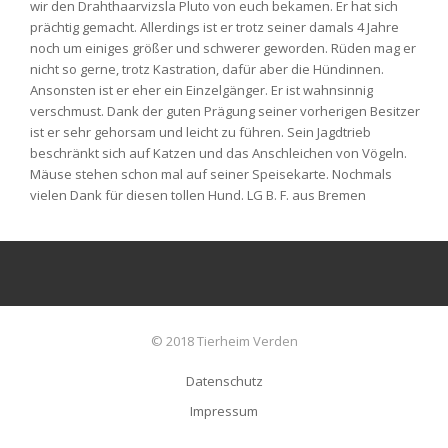
wir den Drahthaarvizsla Pluto von euch bekamen. Er hat sich
prächtig gemacht. Allerdings ist er trotz seiner damals 4 Jahre
noch um einiges größer und schwerer geworden. Rüden mag er
nicht so gerne, trotz Kastration, dafür aber die Hündinnen.
Ansonsten ist er eher ein Einzelgänger. Er ist wahnsinnig
verschmust. Dank der guten Prägung seiner vorherigen Besitzer
ist er sehr gehorsam und leicht zu führen. Sein Jagdtrieb
beschränkt sich auf Katzen und das Anschleichen von Vögeln.
Mäuse stehen schon mal auf seiner Speisekarte. Nochmals
vielen Dank für diesen tollen Hund. LG B. F. aus Bremen
© 2018 Tierheim Verden
Datenschutz
Impressum