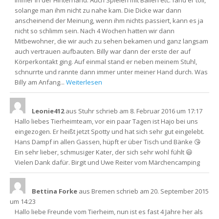
immer in der Hinterhand. Auch Spielen mit Bällen etc. fand er toll,
solange man ihm nicht zu nahe kam. Die Dicke war dann
anscheinend der Meinung, wenn ihm nichts passiert, kann es ja
nicht so schlimm sein. Nach 4 Wochen hatten wir dann
Mitbewohner, die wir auch zu sehen bekamen und ganz langsam
auch vertrauen aufbauten. Billy war dann der erste der auf
Körperkontakt ging. Auf einmal stand er neben meinem Stuhl,
schnurrte und rannte dann immer unter meiner Hand durch. Was
Billy am Anfang...
Weiterlesen
Leonie412
aus
Stuhr
schrieb am
8. Februar 2016
um
17:17
Hallo liebes Tierheimteam, vor ein paar Tagen ist Hajo bei uns
eingezogen. Er heißt jetzt Spotty und hat sich sehr gut eingelebt.
Hans Dampf in allen Gassen, hüpft er über Tisch und Bänke 😘
Ein sehr lieber, schmusiger Kater, der sich sehr wohl fühlt 😃
Vielen Dank dafür. Birgit und Uwe Reiter vom Märchencamping
Bettina Forke
aus
Bremen
schrieb am
20. September 2015
um
14:23
Hallo liebe Freunde vom Tierheim, nun ist es fast 4 Jahre her als