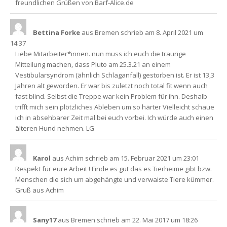
freundlichen Grüßen von Barf-Alice.de
Bettina Forke
aus
Bremen
schrieb am
8. April 2021
um
14:37
Liebe Mitarbeiter*innen. nun muss ich euch die traurige
Mitteilung machen, dass Pluto am 25.3.21 an einem
Vestibularsyndrom (ähnlich Schlaganfall) gestorben ist. Er ist 13,3
Jahren alt geworden. Er war bis zuletzt noch total fit wenn auch
fast blind. Selbst die Treppe war kein Problem für ihn. Deshalb
trifft mich sein plötzliches Ableben um so härter Vielleicht schaue
ich in absehbarer Zeit mal bei euch vorbei. Ich würde auch einen
älteren Hund nehmen. LG
Karol
aus
Achim
schrieb am
15. Februar 2021
um
23:01
Respekt für eure Arbeit ! Finde es gut das es Tierheime gibt bzw.
Menschen die sich um abgehängte und verwaiste Tiere kümmer.
Gruß aus Achim
Sany17
aus
Bremen
schrieb am
22. Mai 2017
um
18:26