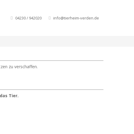
Home
Unsere Tiere
Katzen
Unsere Katzen
04230 / 942020
info@tierheim-verden.de
tzen zu verschaffen.
*
das Tier.