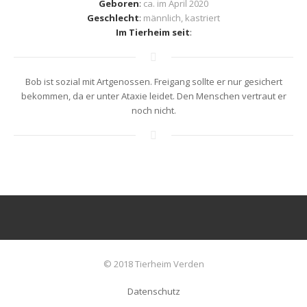
Geboren
:
ca. im April 2020
Geschlecht
:
männlich, kastriert
Im Tierheim seit
:
Bob ist sozial mit Artgenossen. Freigang sollte er nur gesichert
bekommen, da er unter Ataxie leidet. Den Menschen vertraut er
noch nicht.
© 2018 Tierheim Verden
Datenschutz