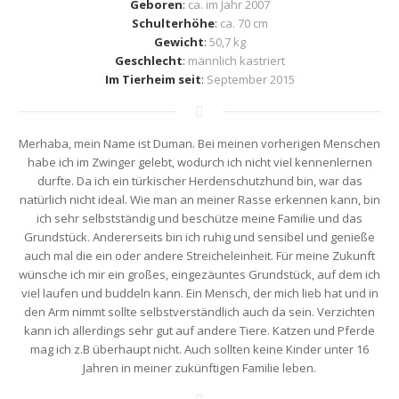
Geboren
:
ca. im Jahr 2007
Schulterhöhe
:
ca. 70 cm
Gewicht
:
50,7 kg
Geschlecht
:
männlich kastriert
Im Tierheim seit
:
September 2015
Merhaba, mein Name ist Duman. Bei meinen vorherigen Menschen
habe ich im Zwinger gelebt, wodurch ich nicht viel kennenlernen
durfte. Da ich ein türkischer Herdenschutzhund bin, war das
natürlich nicht ideal. Wie man an meiner Rasse erkennen kann, bin
ich sehr selbstständig und beschütze meine Familie und das
Grundstück. Andererseits bin ich ruhig und sensibel und genieße
auch mal die ein oder andere Streicheleinheit. Für meine Zukunft
wünsche ich mir ein großes, eingezäuntes Grundstück, auf dem ich
viel laufen und buddeln kann. Ein Mensch, der mich lieb hat und in
den Arm nimmt sollte selbstverständlich auch da sein. Verzichten
kann ich allerdings sehr gut auf andere Tiere. Katzen und Pferde
mag ich z.B überhaupt nicht. Auch sollten keine Kinder unter 16
Jahren in meiner zukünftigen Familie leben.