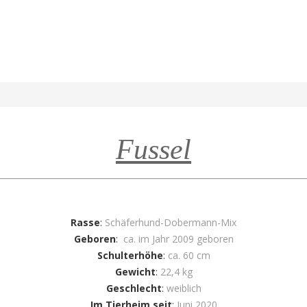
Fussel
Rasse
:
Schäferhund-Dobermann-Mix
Geboren
:
ca. im Jahr 2009 geboren
Schulterhöhe
:
ca. 60 cm
Gewicht
:
22,4 kg
Geschlecht
:
weiblich
Im Tierheim seit
:
Juni 2020