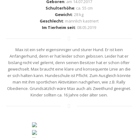
Geboren
:
am 14.07.2017
Schulterhöhe
:
ca. 55 cm
Gewicht
:
28 kg
Geschlecht
:
männlich kastriert
Im Tierheim seit
:
08.05.2019
Max ist ein sehr eigensinniger und sturer Hund. Er ist kein
Anfängerhund, denn er hat leider schon gebissen. Leider hat er
bislang nicht viel gelernt, denn seinen Besitzer hat er schon öfter
gewechselt. Max braucht eine klare und konsequente Linie an die
er sich halten kann. Hundeschule ist Pflicht. Zum Ausgleich könnte
man mit ihm sportlichen Aktivitäten nachgehen, wie z.B. Rally
Obedience. Grundsätzlich wäre Max auch als Zweithund geeignet.
Kinder sollten ca. 16 Jahre oder älter sein.