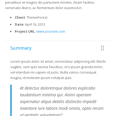
penatibus et magnis dis parturient montes. Etiam facilisis
venenatis libero, ac fermentum dolor euismod in.
Client
: ThemeForest
Date
: April 16, 2013
Project URL
:
www.yoursite.com
Summary
Lorem ipsum dolor sit amet, consectetur adipiscing elit. Morbi
sagittis, sem quis lacinia faucibus, orci ipsum gravida tortor,
vel interdum mi sapien ut justo. Nulla varius consequat
magna, id molestie ipsum volutpat quis.
At delectus doloremque dolores explicabo
laudantium minima qui. Animi aperiam
aspernatur atque debitis distinctio impedit
inventore iure labore modi omnis, optio rerum
ut veritatis voluptatum?