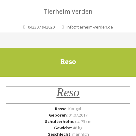
Tierheim Verden
04230 / 942020
info@tierheim-verden.de
Reso
Reso
Rasse
:
Kangal
Geboren
:
01.07.2017
Schulterhöhe
:
ca. 75 cm
Gewicht
:
48 kg
Geschlecht
:
männlich