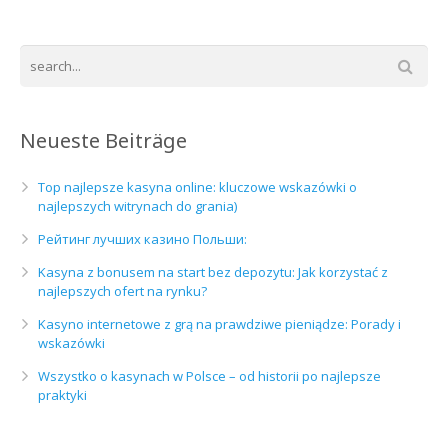
Neueste Beiträge
Top najlepsze kasyna online: kluczowe wskazówki o
najlepszych witrynach do grania)
Рейтинг лучших казино Польши:
Kasyna z bonusem na start bez depozytu: Jak korzystać z
najlepszych ofert na rynku?
Kasyno internetowe z grą na prawdziwe pieniądze: Porady i
wskazówki
Wszystko o kasynach w Polsce – od historii po najlepsze
praktyki