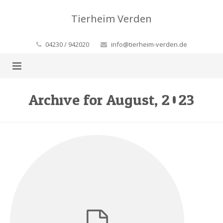
Tierheim Verden
04230 / 942020
info@tierheim-verden.de
Home
Archive for August, 2023
Aktuelles
Wissenswertes
Aus dem Tierheim
Kontakt
FAQ-Rund um’s Tierheim
Helfen Sie!
FAQ-Krankheiten
Unsere Tiere
Geldsorgen