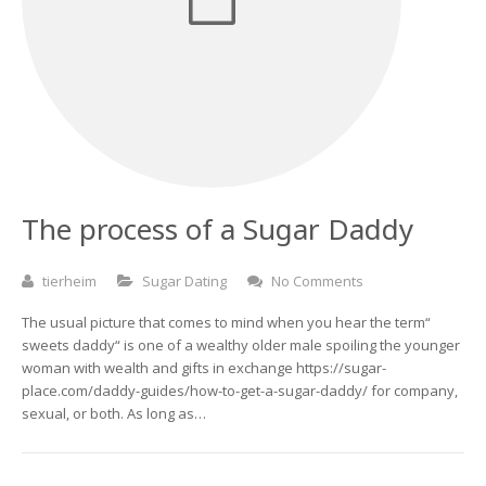
Unsere Struktur
Einzugsermächtigung
Gnadentiere
Login
Pate werden
Sorgenfelle
Vorstand
Gästebuch
Mitglied werden
Hunde
Team
Patenschaftsantrag
Katzen
Historie
Aufnahmeantrag
Tierschutz-Hund
Weitere Tierarten
Merkblatt Hunde
Tierschutz-Katze
The process of a Sugar Daddy
Gebühren
Unsere Hunde
Unsere Katzen
Merkblatt Nager / Kaninchen
tierheim
Sugar Dating
No Comments
Kaufberatung
Mäusefänger
Unsere Nagetiere
The usual picture that comes to mind when you hear the term“
sweets daddy“ is one of a wealthy older male spoiling the younger
Unsere Tierärzte
Unsere Kaninchen
woman with wealth and gifts in exchange https://sugar-
place.com/daddy-guides/how-to-get-a-sugar-daddy/ for company,
Unsere Vögel
sexual, or both. As long as…
Unsere anderen Tiere