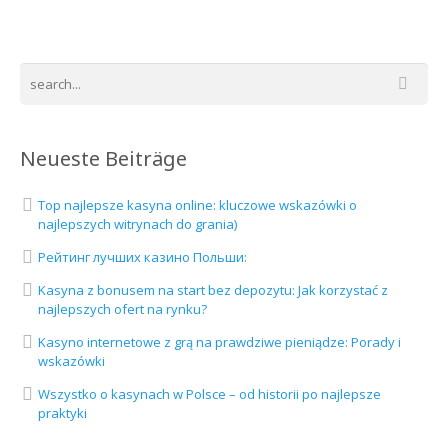
Neueste Beiträge
Top najlepsze kasyna online: kluczowe wskazówki o
najlepszych witrynach do grania)
Рейтинг лучших казино Польши:
Kasyna z bonusem na start bez depozytu: Jak korzystać z
najlepszych ofert na rynku?
Kasyno internetowe z grą na prawdziwe pieniądze: Porady i
wskazówki
Wszystko o kasynach w Polsce – od historii po najlepsze
praktyki