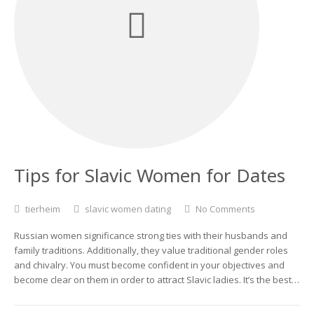
Tips for Slavic Women for Dates
tierheim
slavic women dating
No Comments
Russian women significance strong ties with their husbands and
family traditions. Additionally, they value traditional gender roles
and chivalry. You must become confident in your objectives and
become clear on them in order to attract Slavic ladies. It’s the best…