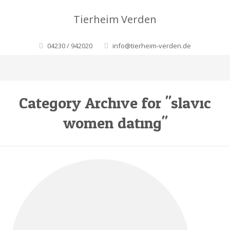
Tierheim Verden
04230 / 942020
info@tierheim-verden.de
Category Archive for "slavic
women dating"