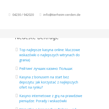
04230 / 942020
info@tierheim-verden.de
Neueste Beiträge
Top najlepsze kasyna online: kluczowe
wskazówki o najlepszych witrynach do
grania)
Рейтинг лучших казино Польши:
Kasyna z bonusem na start bez
depozytu: Jak korzystać z najlepszych
ofert na rynku?
Kasyno internetowe z grą na prawdziwe
pieniądze: Porady i wskazówki