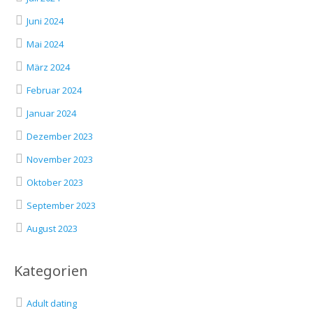
Juni 2024
Mai 2024
März 2024
Februar 2024
Januar 2024
Dezember 2023
November 2023
Oktober 2023
September 2023
August 2023
Kategorien
Adult dating