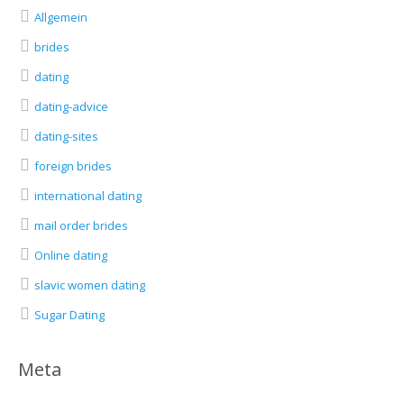
Allgemein
brides
dating
dating-advice
dating-sites
foreign brides
international dating
mail order brides
Online dating
slavic women dating
Sugar Dating
Meta