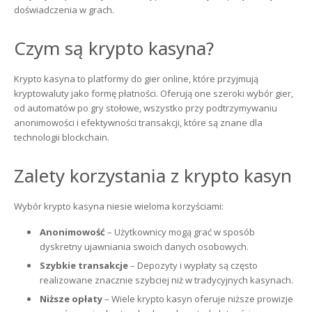
Nowej
doświadczenia w grach.
Erze
Gry
Czym są krypto kasyna?
w
Internecie
Krypto kasyna to platformy do gier online, które przyjmują
kryptowaluty jako formę płatności. Oferują one szeroki wybór gier,
od automatów po gry stołowe, wszystko przy podtrzymywaniu
anonimowości i efektywności transakcji, które są znane dla
technologii blockchain.
Zalety korzystania z krypto kasyn
Wybór krypto kasyna niesie wieloma korzyściami:
Anonimowość
– Użytkownicy mogą grać w sposób
dyskretny ujawniania swoich danych osobowych.
Szybkie transakcje
– Depozyty i wypłaty są często
realizowane znacznie szybciej niż w tradycyjnych kasynach.
Niższe opłaty
– Wiele krypto kasyn oferuje niższe prowizje