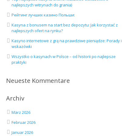
najlepszych witrynach do grania)
Рейтинг лучших казино Польши:
Kasyna z bonusem na start bez depozytu: Jak korzystać z
najlepszych ofert na rynku?
Kasyno internetowe z grą na prawdziwe pieniądze: Porady i
wskazówki
Wszystko o kasynach w Polsce – od historii po najlepsze
praktyki
Neueste Kommentare
Archiv
März 2026
Februar 2026
Januar 2026