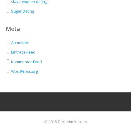
slavic women dating
Sugar Dating
Meta
Anmelden
Eintrags-Feed
Kommentar-Feed
WordPress.org
© 2018 Tierheim Verden