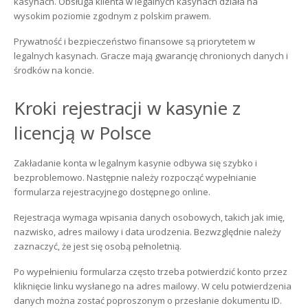
kasynach. Obsługa klienta w legalnych kasynach działa na
wysokim poziomie zgodnym z polskim prawem.
Prywatność i bezpieczeństwo finansowe są priorytetem w
legalnych kasynach. Gracze mają gwarancję chronionych danych i
środków na koncie.
Kroki rejestracji w kasynie z
licencją w Polsce
Zakładanie konta w legalnym kasynie odbywa się szybko i
bezproblemowo. Następnie należy rozpocząć wypełnianie
formularza rejestracyjnego dostępnego online.
Rejestracja wymaga wpisania danych osobowych, takich jak imię,
nazwisko, adres mailowy i data urodzenia. Bezwzględnie należy
zaznaczyć, że jest się osobą pełnoletnią.
Po wypełnieniu formularza często trzeba potwierdzić konto przez
kliknięcie linku wysłanego na adres mailowy. W celu potwierdzenia
danych można zostać poproszonym o przesłanie dokumentu ID.