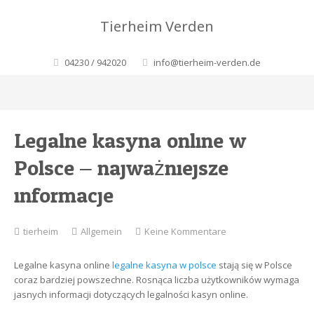
Tierheim Verden
04230 / 942020
info@tierheim-verden.de
Legalne kasyna online w
Polsce – najważniejsze
informacje
zu
tierheim
Allgemein
Keine Kommentare
Legalne
kasyna
Legalne kasyna online
legalne kasyna w polsce
stają się w Polsce
online
coraz bardziej powszechne. Rosnąca liczba użytkowników wymaga
w
jasnych informacji dotyczących legalności kasyn online.
Polsce