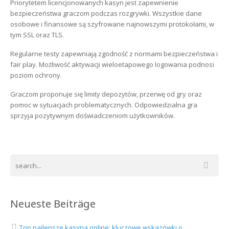
Priorytetem licencjonowanych kasyn jest zapewnienie
bezpieczeństwa graczom podczas rozgrywki. Wszystkie dane
osobowe i finansowe są szyfrowane najnowszymi protokołami, w
tym SSL oraz TLS.
Regularne testy zapewniają zgodność z normami bezpieczeństwa i
fair play. Możliwość aktywacji wieloetapowego logowania podnosi
poziom ochrony.
Graczom proponuje się limity depozytów, przerwę od gry oraz
pomoc w sytuacjach problematycznych. Odpowiedzialna gra
sprzyja pozytywnym doświadczeniom użytkowników.
Neueste Beiträge
Top najlepsze kasyna online: kluczowe wskazówki o