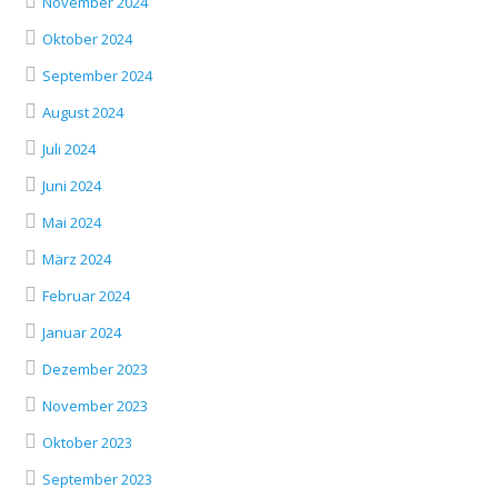
November 2024
Oktober 2024
September 2024
August 2024
Juli 2024
Juni 2024
Mai 2024
März 2024
Februar 2024
Januar 2024
Dezember 2023
November 2023
Oktober 2023
September 2023