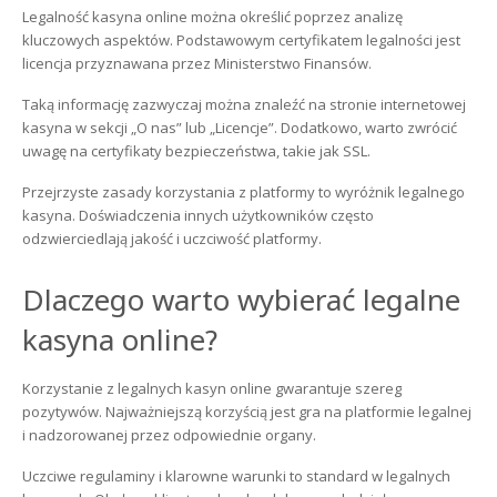
Legalność kasyna online można określić poprzez analizę
kluczowych aspektów. Podstawowym certyfikatem legalności jest
licencja przyznawana przez Ministerstwo Finansów.
Taką informację zazwyczaj można znaleźć na stronie internetowej
kasyna w sekcji „O nas” lub „Licencje”. Dodatkowo, warto zwrócić
uwagę na certyfikaty bezpieczeństwa, takie jak SSL.
Przejrzyste zasady korzystania z platformy to wyróżnik legalnego
kasyna. Doświadczenia innych użytkowników często
odzwierciedlają jakość i uczciwość platformy.
Dlaczego warto wybierać legalne
kasyna online?
Korzystanie z legalnych kasyn online gwarantuje szereg
pozytywów. Najważniejszą korzyścią jest gra na platformie legalnej
i nadzorowanej przez odpowiednie organy.
Uczciwe regulaminy i klarowne warunki to standard w legalnych