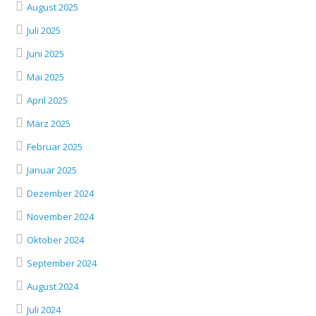
August 2025
Juli 2025
Juni 2025
Mai 2025
April 2025
März 2025
Februar 2025
Januar 2025
Dezember 2024
November 2024
Oktober 2024
September 2024
August 2024
Juli 2024