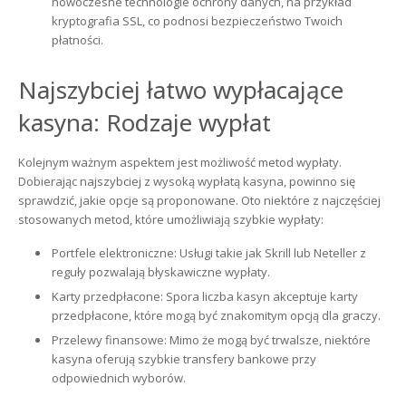
nowoczesne technologie ochrony danych, na przykład
kryptografia SSL, co podnosi bezpieczeństwo Twoich
płatności.
Najszybciej łatwo wypłacające
kasyna: Rodzaje wypłat
Kolejnym ważnym aspektem jest możliwość metod wypłaty.
Dobierając najszybciej z wysoką wypłatą kasyna, powinno się
sprawdzić, jakie opcje są proponowane. Oto niektóre z najczęściej
stosowanych metod, które umożliwiają szybkie wypłaty:
Portfele elektroniczne: Usługi takie jak Skrill lub Neteller z
reguły pozwalają błyskawiczne wypłaty.
Karty przedpłacone: Spora liczba kasyn akceptuje karty
przedpłacone, które mogą być znakomitym opcją dla graczy.
Przelewy finansowe: Mimo że mogą być trwalsze, niektóre
kasyna oferują szybkie transfery bankowe przy
odpowiednich wyborów.