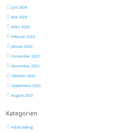
Juni 2024
Mai 2024
März 2024
Februar 2024
Januar 2024
Dezember 2023
November 2023
Oktober 2023
September 2023
August 2023
Kategorien
Adult dating