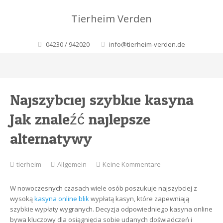
Tierheim Verden
04230 / 942020
info@tierheim-verden.de
Najszybciej szybkie kasyna:
Jak znaleźć najlepsze
alternatywy
zu
tierheim
Allgemein
Keine Kommentare
Najszybciej
szybkie
W nowoczesnych czasach wiele osób poszukuje najszybciej z
kasyna:
wysoką
kasyna online blik
wypłatą kasyn, które zapewniają
Jak
szybkie wypłaty wygranych. Decyzja odpowiedniego kasyna online
znaleźć
bywa kluczowy dla osiągnięcia sobie udanych doświadczeń i