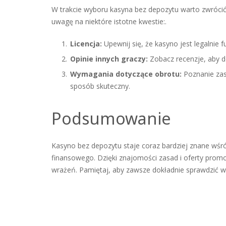
W trakcie wyboru kasyna bez depozytu warto zwróci
uwagę na niektóre istotne kwestie:.
Licencja:
Upewnij się, że kasyno jest legalnie 
Opinie innych graczy:
Zobacz recenzje, aby do
Wymagania dotyczące obrotu:
Poznanie zas
sposób skuteczny.
Podsumowanie
Kasyno bez depozytu staje coraz bardziej znane wśró
finansowego. Dzięki znajomości zasad i oferty promo
wrażeń. Pamiętaj, aby zawsze dokładnie sprawdzić w