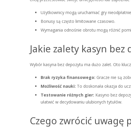
Użytkownicy mogą uruchamiać gry nieodpłatnie
Bonusy są często limitowane czasowo.
Wymagania odnośnie obrotu mogą różnić pomi
Jakie zalety kasyn bez
Wybór kasyna bez depozytu ma dużo zalet. Oto klucz
Brak ryzyka finansowego:
Gracze nie są zob
Możliwość nauki:
To doskonała okazja do uczen
Testowanie różnych gier:
Kasyno bez depozyt
ułatwić w decydowaniu ulubionych tytułów.
Czego zwrócić uwagę p