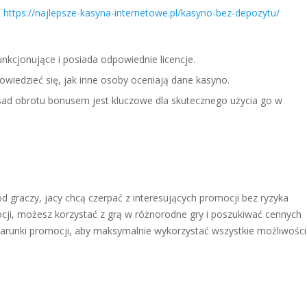
ć
https://najlepsze-kasyna-internetowe.pl/kasyno-bez-depozytu/
funkcjonujące i posiada odpowiednie licencje.
wiedzieć się, jak inne osoby oceniają dane kasyno.
ad obrotu bonusem jest kluczowe dla skutecznego użycia go w
d graczy, jacy chcą czerpać z interesujących promocji bez ryzyka
cji, możesz korzystać z grą w różnorodne gry i poszukiwać cennych
arunki promocji, aby maksymalnie wykorzystać wszystkie możliwości