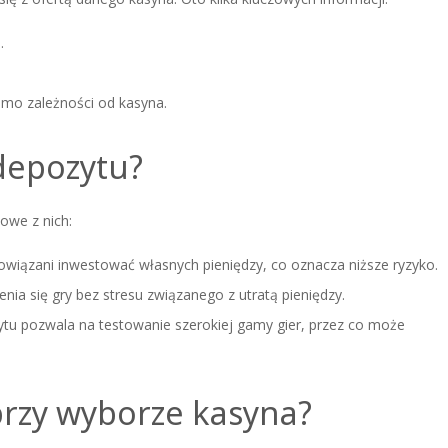
.
mo zależności od kasyna.
 depozytu?
owe z nich:
owiązani inwestować własnych pieniędzy, co oznacza niższe ryzyko.
ia się gry bez stresu związanego z utratą pieniędzy.
u pozwala na testowanie szerokiej gamy gier, przez co może
rzy wyborze kasyna?