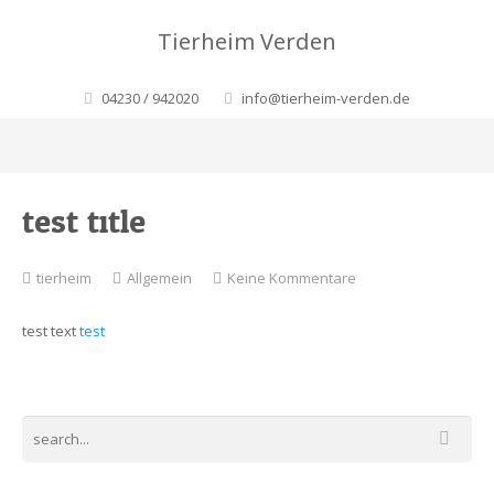
Tierheim Verden
04230 / 942020
info@tierheim-verden.de
test title
zu
tierheim
Allgemein
Keine Kommentare
test
title
test text
test