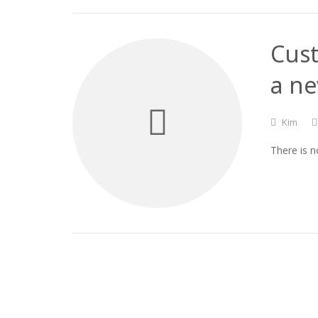
Cust
a ne
Kim
There is n