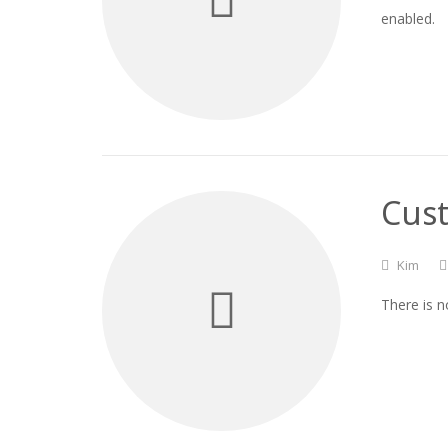
enabled.
Cust
Kim
There is n