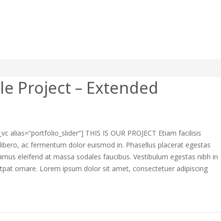
le Project – Extended
r_vc alias=“portfolio_slider“] THIS IS OUR PROJECT Etiam facilisis
libero, ac fermentum dolor euismod in. Phasellus placerat egestas
vamus eleifend at massa sodales faucibus. Vestibulum egestas nibh in
utpat ornare. Lorem ipsum dolor sit amet, consectetuer adipiscing