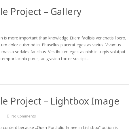
le Project – Gallery
n is more important than knowledge Etiam facilisis venenatis libero,
tum dolor euismod in. Phasellus placerat egestas varius. Vivamus
t massa sodales faucibus. Vestibulum egestas nibh in turpis volutpat
 tempor lacinia purus, ac gravida tortor suscipit...
le Project – Lightbox Image
No Comments
o content because „Open Portfolio Image in Lightbox“ option is