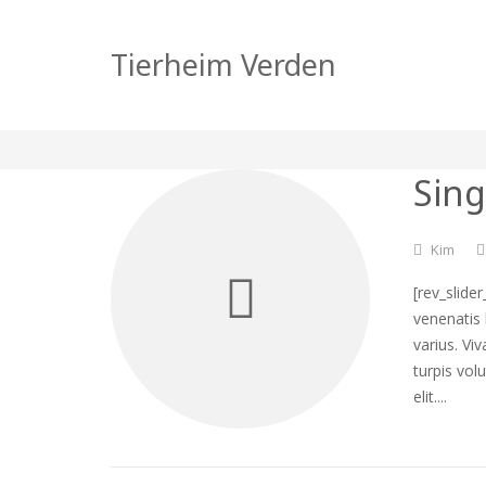
Tierheim Verden
Sing
Kim
[rev_slide
venenatis 
varius. Vi
turpis vol
elit....