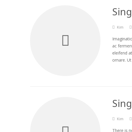
Sing
Kim
Imaginatio
ac fermen
eleifend a
ornare. Ut
Sing
Kim
There is n