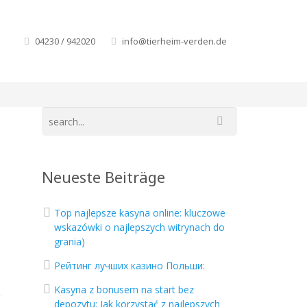
04230 / 942020
info@tierheim-verden.de
Neueste Beiträge
Top najlepsze kasyna online: kluczowe
wskazówki o najlepszych witrynach do
grania)
Рейтинг лучших казино Польши:
Kasyna z bonusem na start bez
depozytu: Jak korzystać z najlepszych