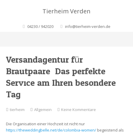
Tierheim Verden
04230 / 942020
info@tierheim-verden.de
Versandagentur für
Brautpaare: Das perfekte
Service am Ihren besondere
Tag
zu
tierheim
Allgemein
Keine Kommentare
Versandagentur
für
Die Organisation einer Hochzeit ist nicht nur
Brautpaare:
https://theweddingbelle.net/de/colombia-women/
begeistend als